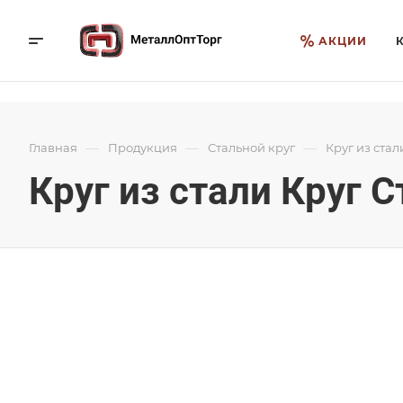
АКЦИИ
—
—
—
Главная
Продукция
Стальной круг
Круг из стал
Круг из стали Круг 