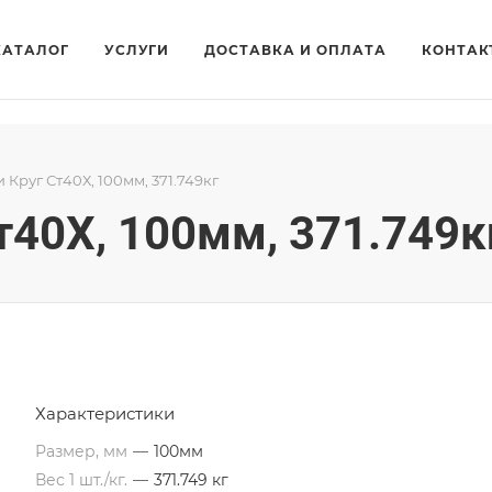
КАТАЛОГ
УСЛУГИ
ДОСТАВКА И ОПЛАТА
КОНТАК
и Круг Ст40Х, 100мм, 371.749кг
Ст40Х, 100мм, 371.749к
Характеристики
Размер, мм
—
100мм
Вес 1 шт./кг.
—
371.749 кг