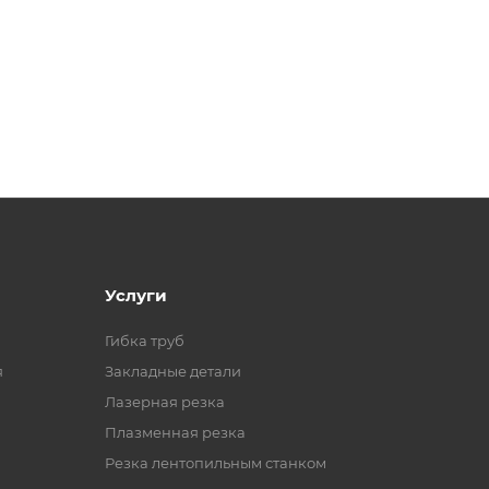
Услуги
Гибка труб
я
Закладные детали
Лазерная резка
Плазменная резка
Резка лентопильным станком