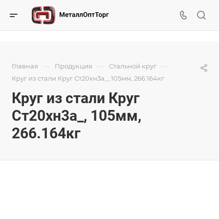
—
—
—
Главная
Продукция
Стальной круг
Круг из стали Круг Ст20хн3а_, 105мм, 266.164кг
Круг из стали Круг
Ст20хн3а_, 105мм,
266.164кг