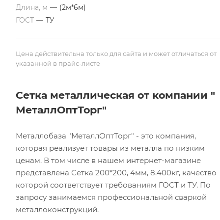
Длина, м
—
(2м*6м)
ГОСТ
—
ТУ
Цена действительна только для сайта и может отличаться от
указанной в прайс-листе
Сетка металлическая от компании "
МеталлОптТорг"
Металлобаза "МеталлОптТорг" - это компания,
которая реализует товары из металла по низким
ценам. В том числе в нашем интернет-магазине
представлена Сетка 200*200, 4мм, 8.400кг, качество
которой соответствует требованиям ГОСТ и ТУ. По
запросу занимаемся профессиональной сваркой
металлоконструкций.