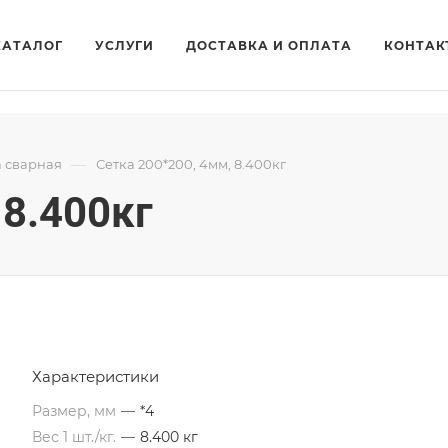
КАТАЛОГ
УСЛУГИ
ДОСТАВКА И ОПЛАТА
КОНТАК
—
а сварная
Сетка 200*200, 4мм, 8.400кг
 8.400кг
Характеристики
Размер, мм
—
*4
Вес 1 шт./кг.
—
8.400 кг