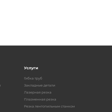
Услуги
Гибка труб
я
Закладные детали
Лазерная резка
Плазменная резка
Резка лентопильным станком