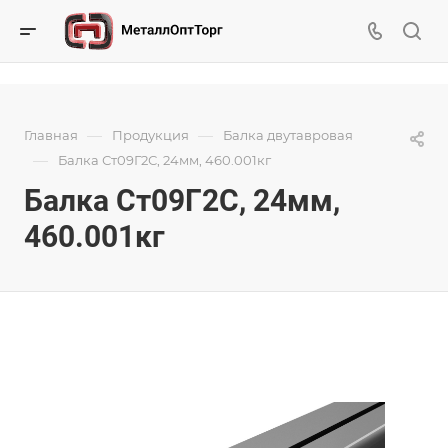
—
—
Главная
Продукция
Балка двутавровая
—
Балка Ст09Г2С, 24мм, 460.001кг
Балка Ст09Г2С, 24мм,
460.001кг