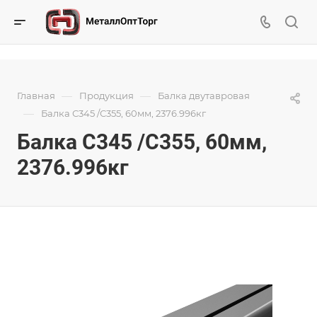
—
—
Главная
Продукция
Балка двутавровая
—
Балка С345 /С355, 60мм, 2376.996кг
Балка С345 /С355, 60мм,
2376.996кг