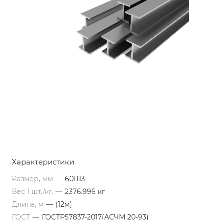
Характеристики
Размер, мм
—
60Ш3
Вес 1 шт./кг.
—
2376.996 кг
Длина, м
—
(12м)
ГОСТ
—
ГОСТР57837-2017(АСЧМ 20-93)