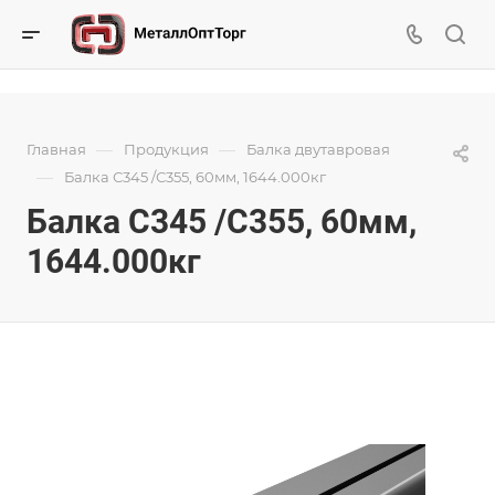
—
—
Главная
Продукция
Балка двутавровая
—
Балка С345 /С355, 60мм, 1644.000кг
Балка С345 /С355, 60мм,
1644.000кг