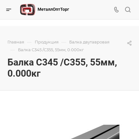
—
—
Главная
Продукция
Балка двутавровая
—
Балка С345 /С355, 55мм, 0.000кг
Балка С345 /С355, 55мм,
0.000кг