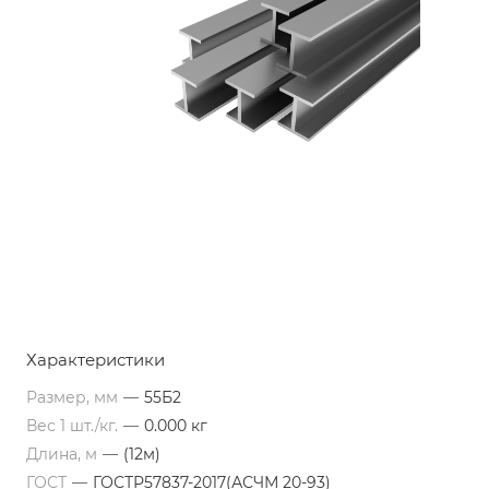
Характеристики
Размер, мм
—
55Б2
Вес 1 шт./кг.
—
0.000 кг
Длина, м
—
(12м)
ГОСТ
—
ГОСТР57837-2017(АСЧМ 20-93)