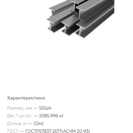
Характеристики
Размер, мм
—
50Ш4
Вес 1 шт./кг.
—
2085.996 кг
Длина, м
—
(12м)
ГОСТ
—
ГОСТР57837-2017(АСЧМ 20-93)