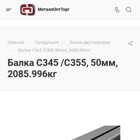
—
—
Главная
Продукция
Балка двутавровая
—
Балка С345 /С355, 50мм, 2085.996кг
Балка С345 /С355, 50мм,
2085.996кг