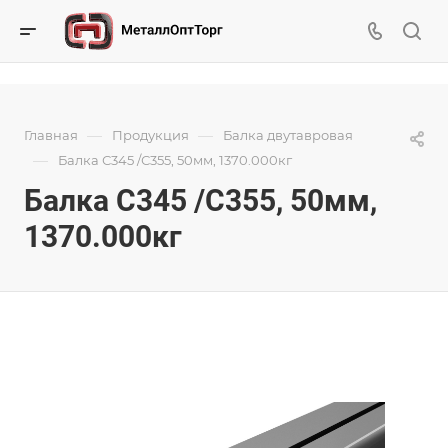
—
—
Главная
Продукция
Балка двутавровая
—
Балка С345 /С355, 50мм, 1370.000кг
Балка С345 /С355, 50мм,
1370.000кг