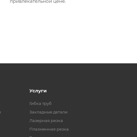
привлекательной цене.
Услуги
Гибка труб
я
Закладные детали
Лазерная резка
Плазменная резка