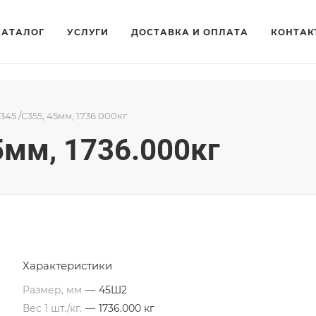
КАТАЛОГ
УСЛУГИ
ДОСТАВКА И ОПЛАТА
КОНТАК
345 /С355, 45мм, 1736.000кг
5мм, 1736.000кг
Характеристики
Размер, мм
—
45Ш2
Вес 1 шт./кг.
—
1736.000 кг