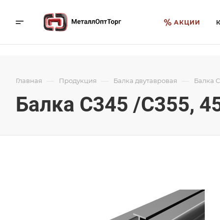
АКЦИИ
—
—
—
Главная
Продукция
Балка двутавровая
Балка С
Балка С345 /С355, 4