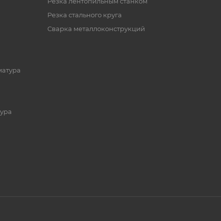
Резка лентопильным станком
Резка стального круга
Сварка металлоконструкций
матура
ура