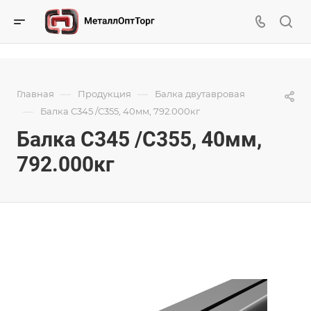
—
—
Главная
Продукция
Балка двутавровая
—
Балка С345 /С355, 40мм, 792.000кг
Балка С345 /С355, 40мм,
792.000кг