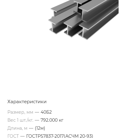
Характеристики
Размер, мм
—
40Б2
Вес 1 шт./кг.
—
792.000 кг
Длина, м
—
(12м)
ГОСТ
—
ГОСТР57837-2017(АСЧМ 20-93)