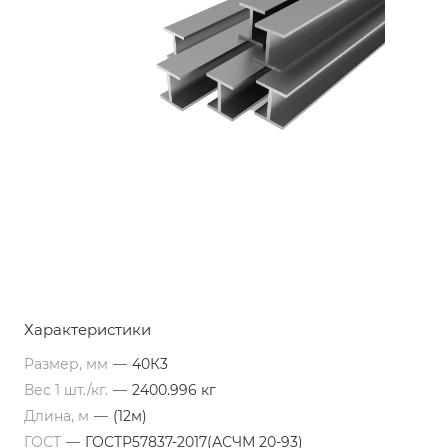
Характеристики
Размер, мм
—
40К3
Вес 1 шт./кг.
—
2400.996 кг
Длина, м
—
(12м)
ГОСТ
—
ГОСТР57837-2017(АСЧМ 20-93)