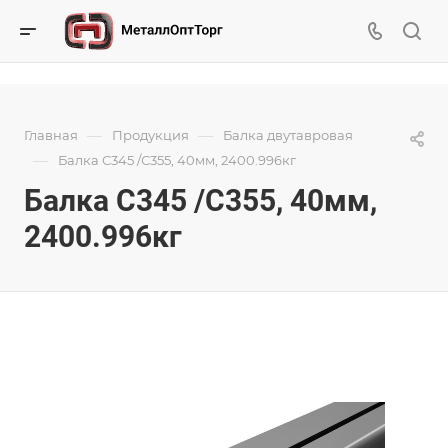
—
—
Главная
Продукция
Балка двутавровая
—
Балка С345 /С355, 40мм, 2400.996кг
Балка С345 /С355, 40мм,
2400.996кг