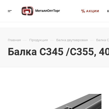
АКЦИИ
—
—
—
Главная
Продукция
Балка двутавровая
Балка С
Балка С345 /С355, 4