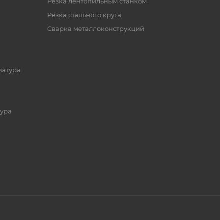
Резка лентопильным станком
Резка стального круга
Сварка металлоконструкций
матура
ура