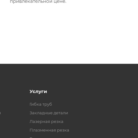
привлекательной цене.
Услуги
Гибка труб
я
Закладные детали
Лазерная резка
Плазменная резка