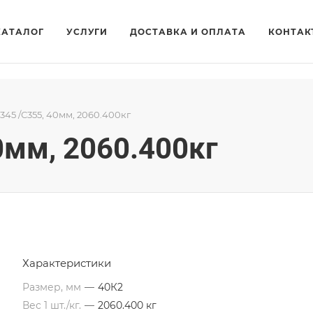
КАТАЛОГ
УСЛУГИ
ДОСТАВКА И ОПЛАТА
КОНТАК
345 /С355, 40мм, 2060.400кг
0мм, 2060.400кг
Характеристики
Размер, мм
—
40К2
Вес 1 шт./кг.
—
2060.400 кг