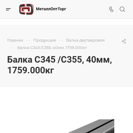
—
—
Главная
Продукция
Балка двутавровая
—
Балка С345 /С355, 40мм, 1759.000кг
Балка С345 /С355, 40мм,
1759.000кг