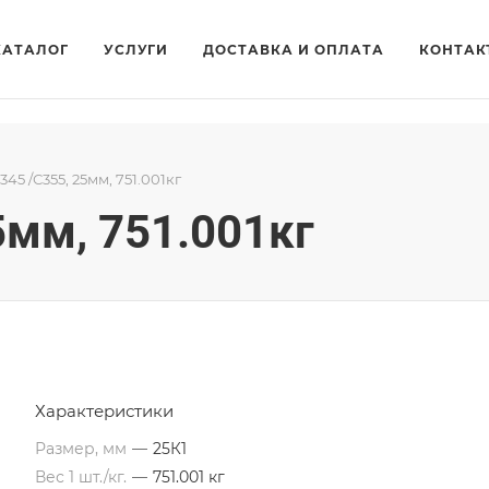
КАТАЛОГ
УСЛУГИ
ДОСТАВКА И ОПЛАТА
КОНТАК
345 /С355, 25мм, 751.001кг
5мм, 751.001кг
Характеристики
Размер, мм
—
25К1
Вес 1 шт./кг.
—
751.001 кг