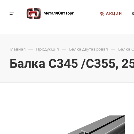
АКЦИИ
—
—
—
Главная
Продукция
Балка двутавровая
Балка С
Балка С345 /С355, 2