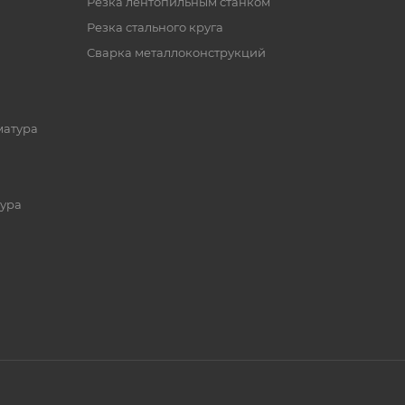
Резка лентопильным станком
Резка стального круга
Сварка металлоконструкций
матура
ура