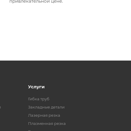
привлекательной цене.
Услуги
Гибка труб
я
Закладные детали
Лазерная резка
Плазменная резка