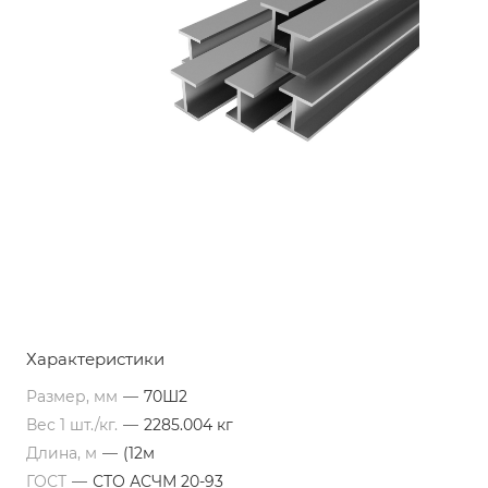
Характеристики
Размер, мм
—
70Ш2
Вес 1 шт./кг.
—
2285.004 кг
Длина, м
—
(12м
ГОСТ
—
СТО АСЧМ 20-93