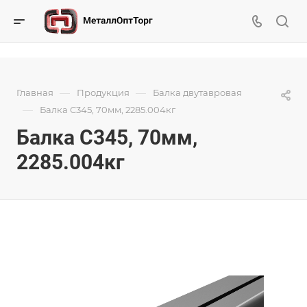
—
—
Главная
Продукция
Балка двутавровая
—
Балка С345, 70мм, 2285.004кг
Балка С345, 70мм,
2285.004кг