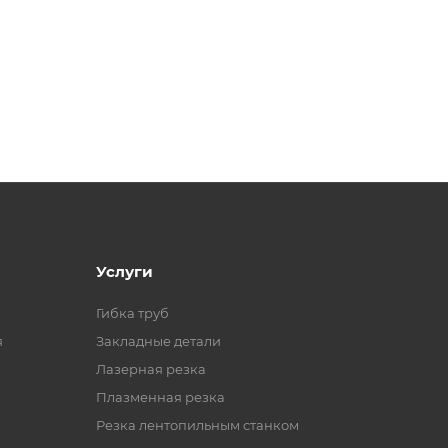
Услуги
Гибка труб
я
Закладные детали
Лазерная резка
Плазменная резка
Резка лентопильным станком