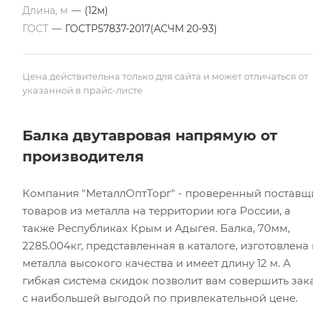
Длина, м
—
(12м)
ГОСТ
—
ГОСТР57837-2017(АСЧМ 20-93)
Цена действительна только для сайта и может отличаться от
указанной в прайс-листе
Балка двутавровая напрямую от
производителя
Компания "МеталлОптТорг" - проверенный поставщ
товаров из металла на территории юга России, а
также Республиках Крым и Адыгея. Балка, 70мм,
2285.004кг, представленная в каталоге, изготовлена 
металла высокого качества и имеет длину 12 м. А
гибкая система скидок позволит вам совершить зак
с наибольшей выгодой по привлекательной цене.