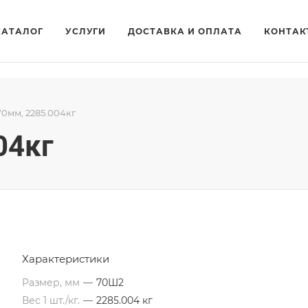
КАТАЛОГ
УСЛУГИ
ДОСТАВКА И ОПЛАТА
КОНТАК
70мм, 2285.004кг
04кг
Характеристики
Размер, мм
—
70Ш2
Вес 1 шт./кг.
—
2285.004 кг