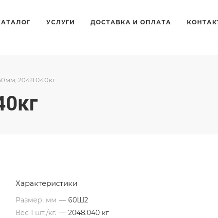
КАТАЛОГ
УСЛУГИ
ДОСТАВКА И ОПЛАТА
КОНТАК
60мм, 2048.040кг
40кг
Характеристики
Размер, мм
—
60Ш2
Вес 1 шт./кг.
—
2048.040 кг