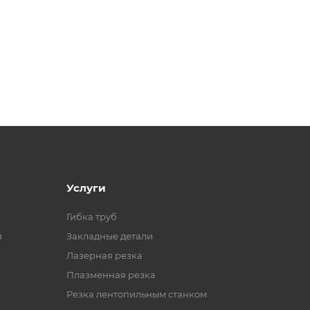
Услуги
Гибка труб
я
Закладные детали
Лазерная резка
Плазменная резка
Резка лентопильным станком