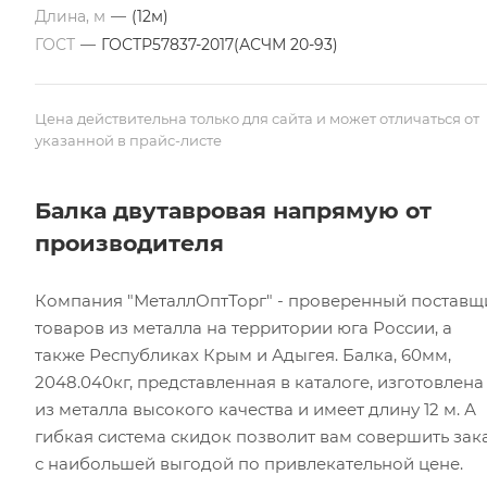
Длина, м
—
(12м)
ГОСТ
—
ГОСТР57837-2017(АСЧМ 20-93)
Цена действительна только для сайта и может отличаться от
указанной в прайс-листе
Балка двутавровая напрямую от
производителя
Компания "МеталлОптТорг" - проверенный поставщ
товаров из металла на территории юга России, а
также Республиках Крым и Адыгея. Балка, 60мм,
2048.040кг, представленная в каталоге, изготовлена
из металла высокого качества и имеет длину 12 м. А
гибкая система скидок позволит вам совершить зак
с наибольшей выгодой по привлекательной цене.