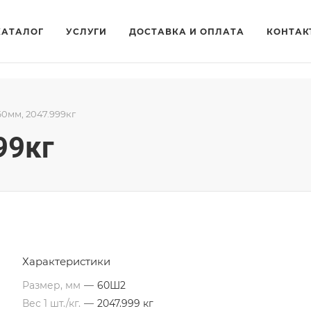
КАТАЛОГ
УСЛУГИ
ДОСТАВКА И ОПЛАТА
КОНТАК
60мм, 2047.999кг
99кг
Характеристики
Размер, мм
—
60Ш2
Вес 1 шт./кг.
—
2047.999 кг