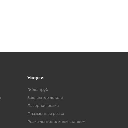
Услуги
Гибка труб
я
Закладные детали
Лазерная резка
Плазменная резка
Резка лентопильным станком