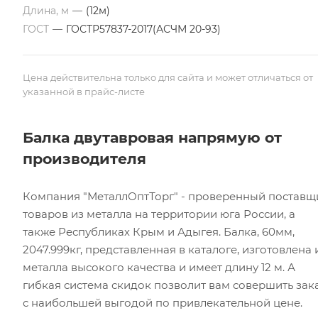
Длина, м
—
(12м)
ГОСТ
—
ГОСТР57837-2017(АСЧМ 20-93)
Цена действительна только для сайта и может отличаться от
указанной в прайс-листе
Балка двутавровая напрямую от
производителя
Компания "МеталлОптТорг" - проверенный поставщ
товаров из металла на территории юга России, а
также Республиках Крым и Адыгея. Балка, 60мм,
2047.999кг, представленная в каталоге, изготовлена 
металла высокого качества и имеет длину 12 м. А
гибкая система скидок позволит вам совершить зак
с наибольшей выгодой по привлекательной цене.