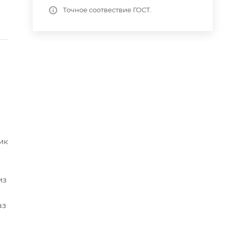
Точное соотвествие ГОСТ.
ик
из
аз