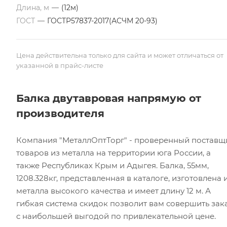
Длина, м
—
(12м)
ГОСТ
—
ГОСТР57837-2017(АСЧМ 20-93)
Цена действительна только для сайта и может отличаться от
указанной в прайс-листе
Балка двутавровая напрямую от
производителя
Компания "МеталлОптТорг" - проверенный поставщ
товаров из металла на территории юга России, а
также Республиках Крым и Адыгея. Балка, 55мм,
1208.328кг, представленная в каталоге, изготовлена 
металла высокого качества и имеет длину 12 м. А
гибкая система скидок позволит вам совершить зак
с наибольшей выгодой по привлекательной цене.