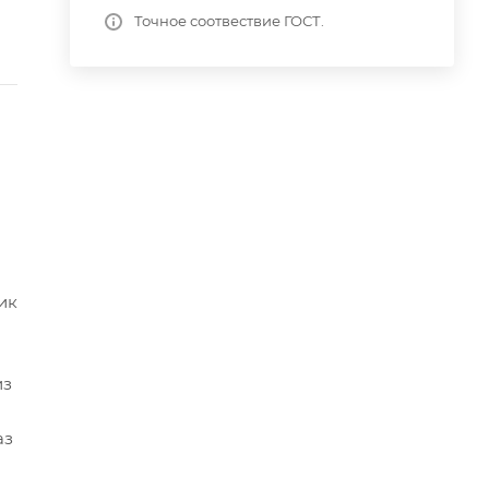
Точное соотвествие ГОСТ.
ик
из
аз