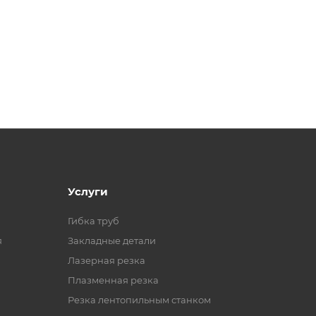
Услуги
Гибка труб
я
Закладные детали
Лазерная резка
Плазменная резка
Резка лентопильным станком