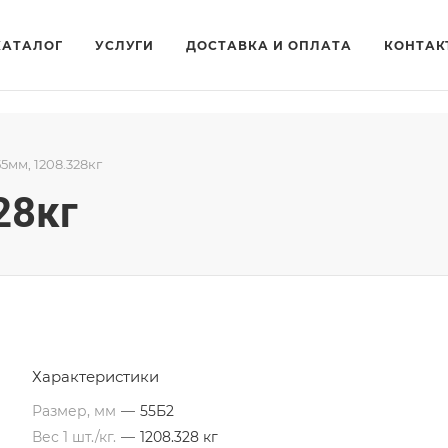
КАТАЛОГ
УСЛУГИ
ДОСТАВКА И ОПЛАТА
КОНТАК
55мм, 1208.328кг
28кг
Характеристики
Размер, мм
—
55Б2
Вес 1 шт./кг.
—
1208.328 кг