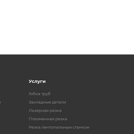
Услуги
Гибка труб
я
Закладные детали
Лазерная резка
Плазменная резка
Резка лентопильным станком