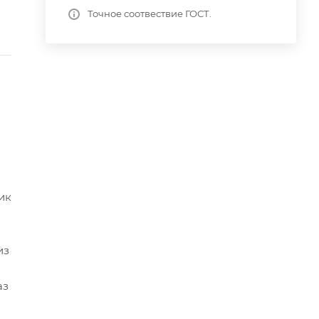
Точное соотвествие ГОСТ.
ик
из
аз