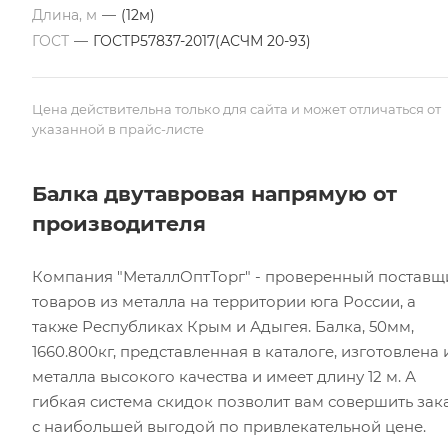
Длина, м
—
(12м)
ГОСТ
—
ГОСТР57837-2017(АСЧМ 20-93)
Цена действительна только для сайта и может отличаться от
указанной в прайс-листе
Балка двутавровая напрямую от
производителя
Компания "МеталлОптТорг" - проверенный поставщ
товаров из металла на территории юга России, а
также Республиках Крым и Адыгея. Балка, 50мм,
1660.800кг, представленная в каталоге, изготовлена 
металла высокого качества и имеет длину 12 м. А
гибкая система скидок позволит вам совершить зак
с наибольшей выгодой по привлекательной цене.