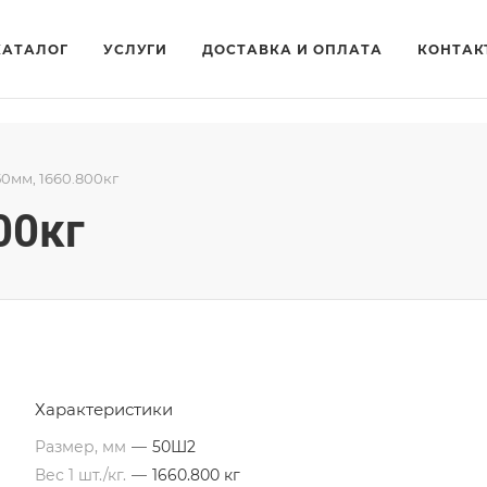
КАТАЛОГ
УСЛУГИ
ДОСТАВКА И ОПЛАТА
КОНТАК
50мм, 1660.800кг
00кг
Характеристики
Размер, мм
—
50Ш2
Вес 1 шт./кг.
—
1660.800 кг