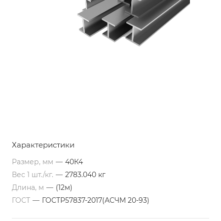
Характеристики
Размер, мм
—
40К4
Вес 1 шт./кг.
—
2783.040 кг
Длина, м
—
(12м)
ГОСТ
—
ГОСТР57837-2017(АСЧМ 20-93)