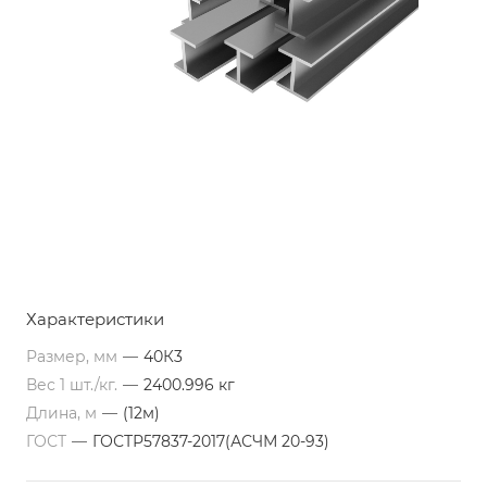
Характеристики
Размер, мм
—
40К3
Вес 1 шт./кг.
—
2400.996 кг
Длина, м
—
(12м)
ГОСТ
—
ГОСТР57837-2017(АСЧМ 20-93)