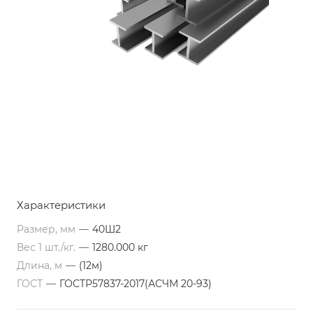
Характеристики
Размер, мм
—
40Ш2
Вес 1 шт./кг.
—
1280.000 кг
Длина, м
—
(12м)
ГОСТ
—
ГОСТР57837-2017(АСЧМ 20-93)