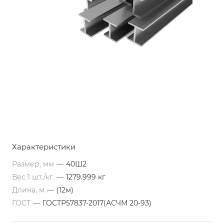
Характеристики
Размер, мм
—
40Ш2
Вес 1 шт./кг.
—
1279.999 кг
Длина, м
—
(12м)
ГОСТ
—
ГОСТР57837-2017(АСЧМ 20-93)