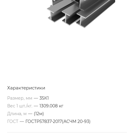
Характеристики
Размер, мм
—
35К1
Вес 1 шт./кг.
—
1309.008 кг
Длина, м
—
(12м)
ГОСТ
—
ГОСТР57837-2017(АСЧМ 20-93)