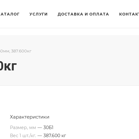
КАТАЛОГ
УСЛУГИ
ДОСТАВКА И ОПЛАТА
КОНТАК
30мм, 387.600кг
0кг
Характеристики
Размер, мм
—
30Б1
Вес 1 шт./кг.
—
387.600 кг