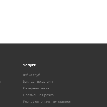
Услуги
Гибка труб
я
Закладные детали
Лазерная резка
Плазменная резка
Резка лентопильным станком