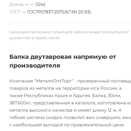
Длина, м
—
(12м)
ГОСТ
—
ГОСТР57837-2017(АСЧМ 20-93)
Цена действительна только для сайта и может отличаться от
указанной в прайс-листе
Балка двутавровая напрямую от
производителя
Компания "МеталлОптТорг" - проверенный поставщ
товаров из металла на территории юга России, а
также Республиках Крым и Адыгея. Балка, 30мм,
387.600кг, представленная в каталоге, изготовлена и
металла высокого качества и имеет длину 12 м. А
гибкая система скидок позволит вам совершить зак
с наибольшей выгодой по привлекательной цене.