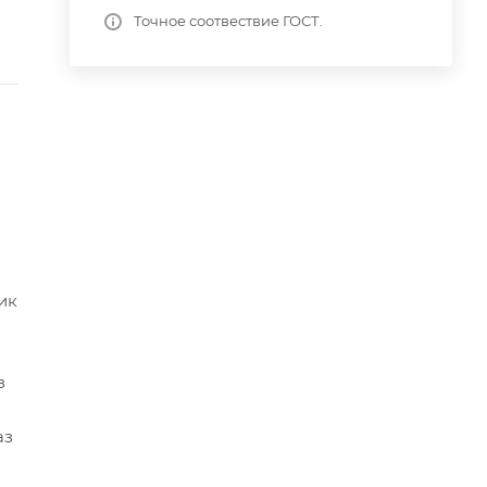
Точное соотвествие ГОСТ.
ик
з
аз