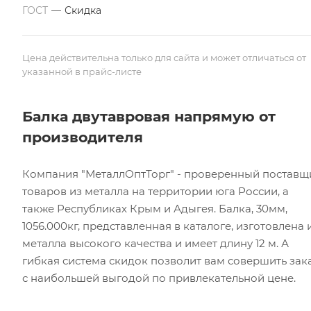
ГОСТ
—
Скидка
Цена действительна только для сайта и может отличаться от
указанной в прайс-листе
Балка двутавровая напрямую от
производителя
Компания "МеталлОптТорг" - проверенный поставщ
товаров из металла на территории юга России, а
также Республиках Крым и Адыгея. Балка, 30мм,
1056.000кг, представленная в каталоге, изготовлена 
металла высокого качества и имеет длину 12 м. А
гибкая система скидок позволит вам совершить зак
с наибольшей выгодой по привлекательной цене.