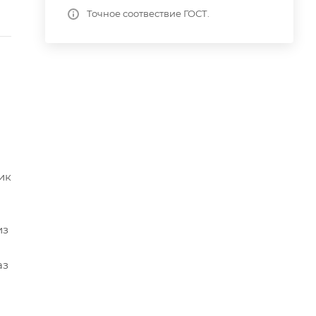
Точное соотвествие ГОСТ.
ик
из
аз