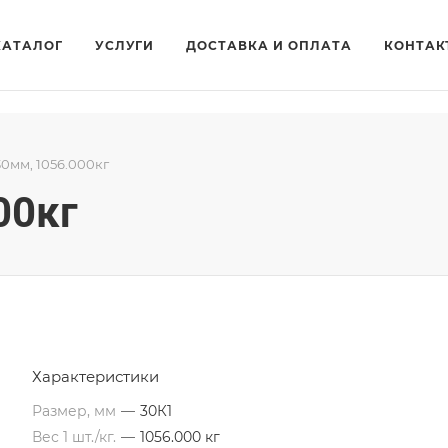
КАТАЛОГ
УСЛУГИ
ДОСТАВКА И ОПЛАТА
КОНТАК
30мм, 1056.000кг
00кг
Характеристики
Размер, мм
—
30К1
Вес 1 шт./кг.
—
1056.000 кг