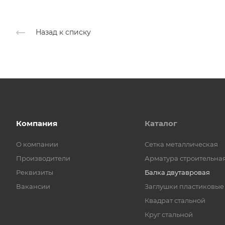
Назад к списку
Компания
Каталог
О компании
Cетка металлическая
Производители
Арматура строительна
Реквизиты
Балка двутавровая
Вакансии
Заглушки пластиковые
Квадрат стальной
Круг стальной