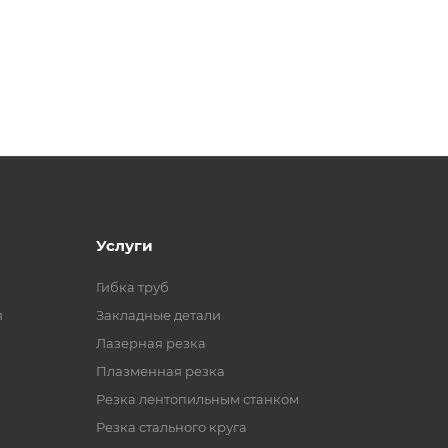
Услуги
Гибка труб
я
Закладные детали
Лазерная резка
Плазменная резка
Резка лентопильным станком
Резка стального круга