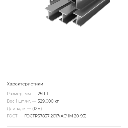
Характеристики
Размер, мм
—
25Ш1
Вес 1 шт./кг.
—
529.000 кг
Длина, м
—
(12м)
ГОСТ
—
ГОСТР57837-2017(АСЧМ 20-93)