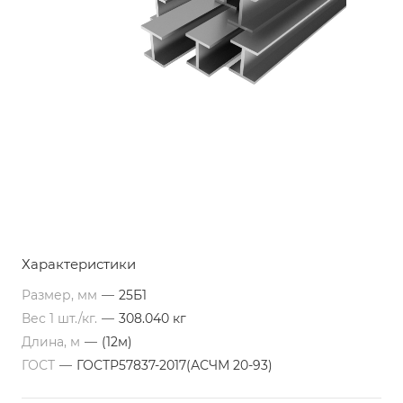
Характеристики
Размер, мм
—
25Б1
Вес 1 шт./кг.
—
308.040 кг
Длина, м
—
(12м)
ГОСТ
—
ГОСТР57837-2017(АСЧМ 20-93)