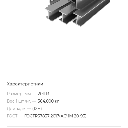
Характеристики
Размер, мм
—
20Ш3
Вес 1 шт./кг.
—
564.000 кг
Длина, м
—
(12м)
ГОСТ
—
ГОСТР57837-2017(АСЧМ 20-93)