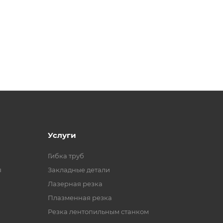
Услуги
Гибка труб
я
Закладные детали
Лазерная резка
Плазменная резка
Резка лентопильным станком