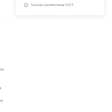
Точное соотвествие ГОСТ.
ик
з
аз