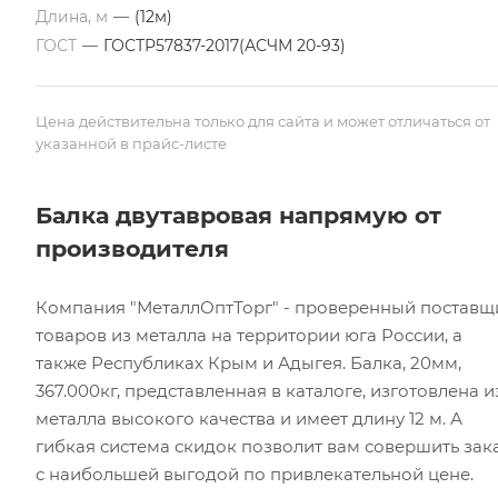
Длина, м
—
(12м)
ГОСТ
—
ГОСТР57837-2017(АСЧМ 20-93)
Цена действительна только для сайта и может отличаться от
указанной в прайс-листе
Балка двутавровая напрямую от
производителя
Компания "МеталлОптТорг" - проверенный поставщ
товаров из металла на территории юга России, а
также Республиках Крым и Адыгея. Балка, 20мм,
367.000кг, представленная в каталоге, изготовлена и
металла высокого качества и имеет длину 12 м. А
гибкая система скидок позволит вам совершить зак
с наибольшей выгодой по привлекательной цене.