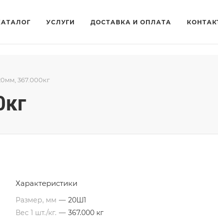
КАТАЛОГ
УСЛУГИ
ДОСТАВКА И ОПЛАТА
КОНТАК
20мм, 367.000кг
0кг
Характеристики
Размер, мм
—
20Ш1
Вес 1 шт./кг.
—
367.000 кг