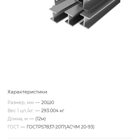
Характеристики
Размер, мм
—
20Ш0
Вес 1 шт./кг.
—
293.004 кг
Длина, м
—
(12м)
ГОСТ
—
ГОСТР57837-2017(АСЧМ 20-93)