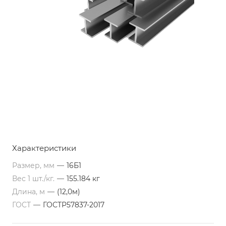
Характеристики
Размер, мм
—
16Б1
Вес 1 шт./кг.
—
155.184 кг
Длина, м
—
(12,0м)
ГОСТ
—
ГОСТР57837-2017