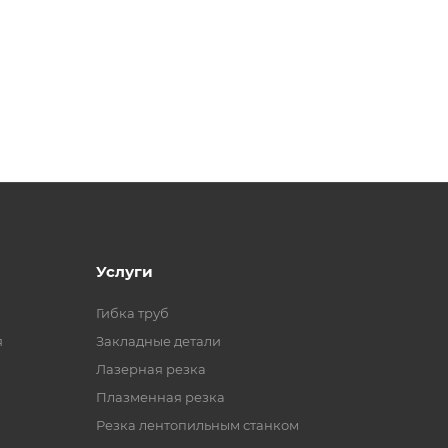
Услуги
Гибка труб
я
Закладные детали
Лазерная резка
Плазменная резка
Резка лентопильным станком