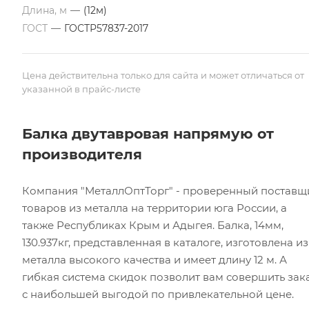
Длина, м
—
(12м)
ГОСТ
—
ГОСТР57837-2017
Цена действительна только для сайта и может отличаться от
указанной в прайс-листе
Балка двутавровая напрямую от
производителя
Компания "МеталлОптТорг" - проверенный поставщ
товаров из металла на территории юга России, а
также Республиках Крым и Адыгея. Балка, 14мм,
130.937кг, представленная в каталоге, изготовлена из
металла высокого качества и имеет длину 12 м. А
гибкая система скидок позволит вам совершить зак
с наибольшей выгодой по привлекательной цене.