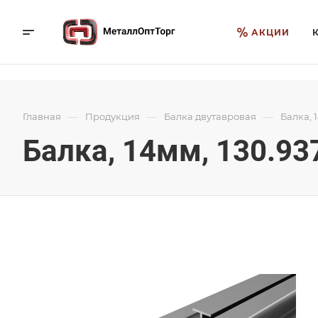
АКЦИИ
—
—
—
Главная
Продукция
Балка двутавровая
Балка, 
Балка, 14мм, 130.93