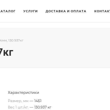
КАТАЛОГ
УСЛУГИ
ДОСТАВКА И ОПЛАТА
КОНТАК
14мм, 130.937кг
7кг
Характеристики
Размер, мм
—
14Б1
Вес 1 шт./кг.
—
130.937 кг