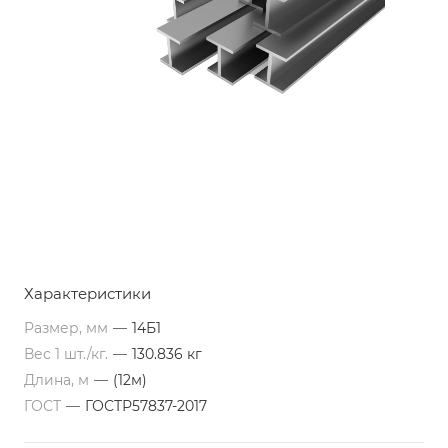
Характеристики
Размер, мм
—
14Б1
Вес 1 шт./кг.
—
130.836 кг
Длина, м
—
(12м)
ГОСТ
—
ГОСТР57837-2017