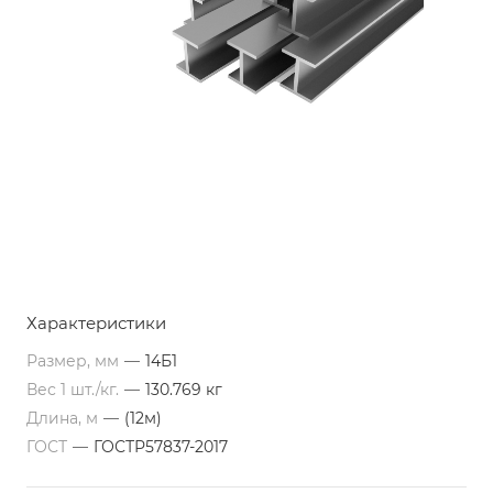
Характеристики
Размер, мм
—
14Б1
Вес 1 шт./кг.
—
130.769 кг
Длина, м
—
(12м)
ГОСТ
—
ГОСТР57837-2017