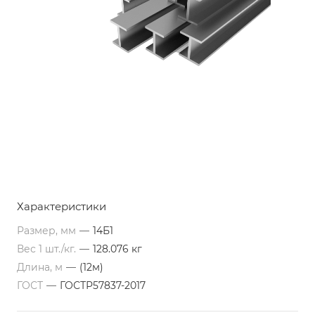
Характеристики
Размер, мм
—
14Б1
Вес 1 шт./кг.
—
128.076 кг
Длина, м
—
(12м)
ГОСТ
—
ГОСТР57837-2017