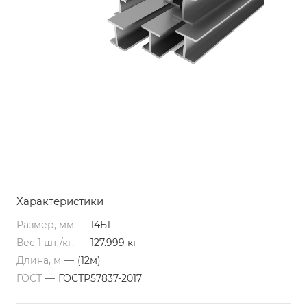
Характеристики
Размер, мм
—
14Б1
Вес 1 шт./кг.
—
127.999 кг
Длина, м
—
(12м)
ГОСТ
—
ГОСТР57837-2017