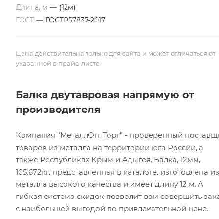
Длина, м
—
(12м)
ГОСТ
—
ГОСТР57837-2017
Цена действительна только для сайта и может отличаться от
указанной в прайс-листе
Балка двутавровая напрямую от
производителя
Компания "МеталлОптТорг" - проверенный поставщ
товаров из металла на территории юга России, а
также Республиках Крым и Адыгея. Балка, 12мм,
105.672кг, представленная в каталоге, изготовлена из
металла высокого качества и имеет длину 12 м. А
гибкая система скидок позволит вам совершить зак
с наибольшей выгодой по привлекательной цене.