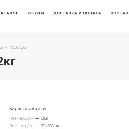
КАТАЛОГ
УСЛУГИ
ДОСТАВКА И ОПЛАТА
КОНТАК
12мм, 105.672кг
2кг
Характеристики
Размер, мм
—
12Б1
Вес 1 шт./кг.
—
105.672 кг