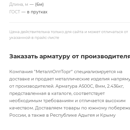
Длина, м
—
(6м)
ГОСТ
—
в прутках
Цена действительна только для сайта и может отличаться от
указанной в прайс-листе
Заказать арматуру от производител
Компания "МеталлОптТорг" специализируется на
доставке и продает металлические изделия напрям
от производителей. Арматура А500С, 8мм, 2.436кг,
представленная в каталоге, соответствует
необходимым требованиям и отличается высоким
качеством. Доставляем товары по южному побереж
России, а также в Республике Адыгея и Крыму