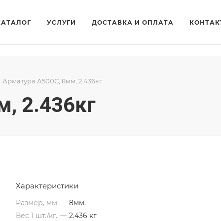
КАТАЛОГ
УСЛУГИ
ДОСТАВКА И ОПЛАТА
КОНТАК
Арматура А500С, 8мм, 2.436кг
, 2.436кг
Характеристики
Размер, мм
—
8мм.
Вес 1 шт./кг.
—
2.436 кг