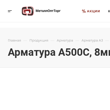
АКЦИИ
—
—
—
—
Главная
Продукция
Арматура
Арматура А3
Арматура А500С, 8мм