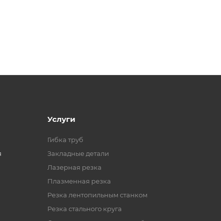
Услуги
Гибка труб
я
Закладные детали
Лазерная резка
Плазменная резка
Резка лентопильным станком
Резка стального круга