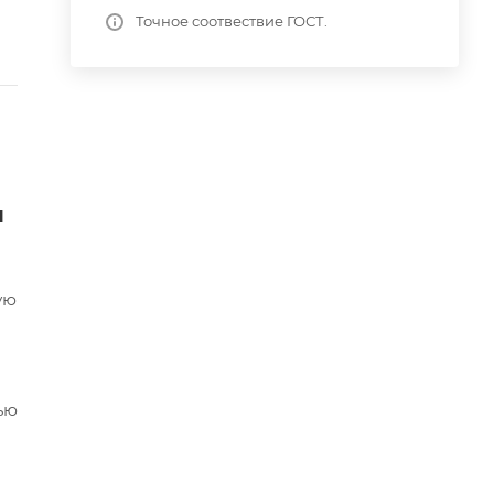
Точное соотвествие ГОСТ.
я
ую
ью