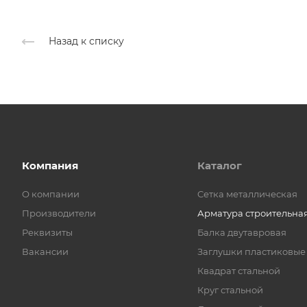
Назад к списку
Компания
Каталог
О компании
Cетка металлическая
Производители
Арматура строительна
Реквизиты
Балка двутавровая
Вакансии
Заглушки пластиковые
Квадрат стальной
Круг стальной