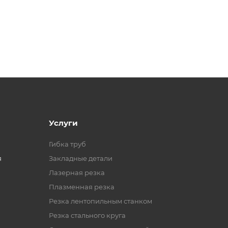
Услуги
Гибка труб
я
Закладные детали
Лазерная резка
Плазменная резка
Резка лентопильным станком
Резка стального круга