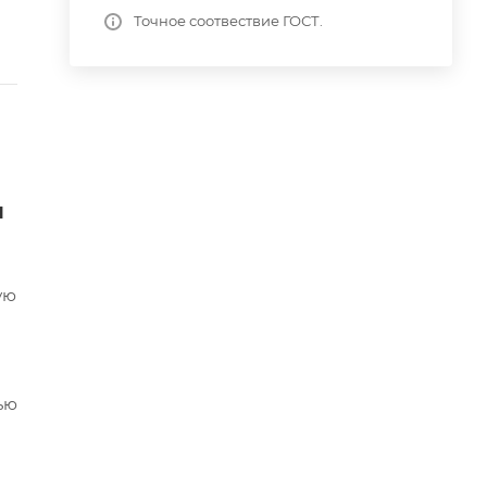
Точное соотвествие ГОСТ.
я
ую
ью