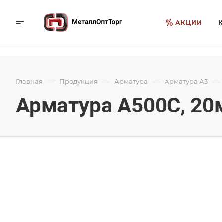
АКЦИИ
—
—
—
—
Главная
Продукция
Арматура
Арматура А3
Арматура А500С, 20