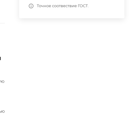
Точное соотвествие ГОСТ.
я
ую
ью