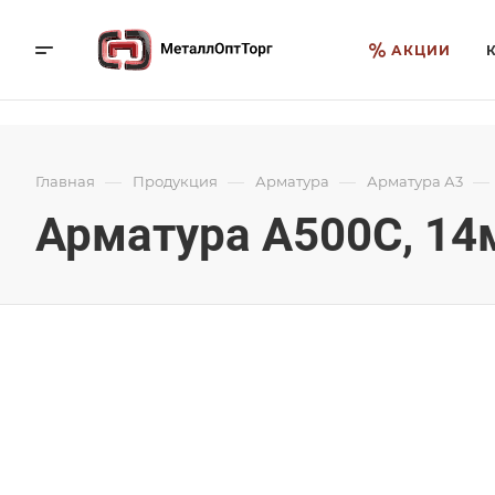
АКЦИИ
—
—
—
—
Главная
Продукция
Арматура
Арматура А3
Арматура А500С, 14