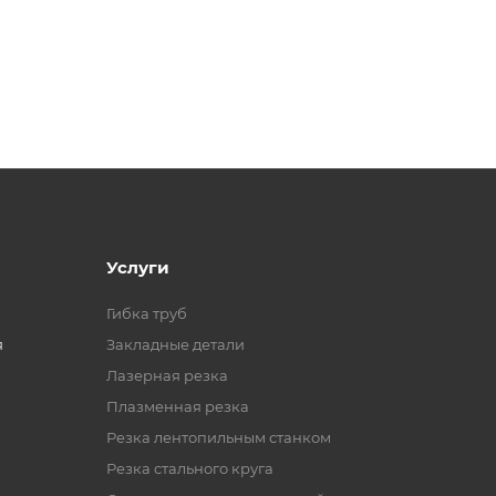
Услуги
Гибка труб
я
Закладные детали
Лазерная резка
Плазменная резка
Резка лентопильным станком
Резка стального круга