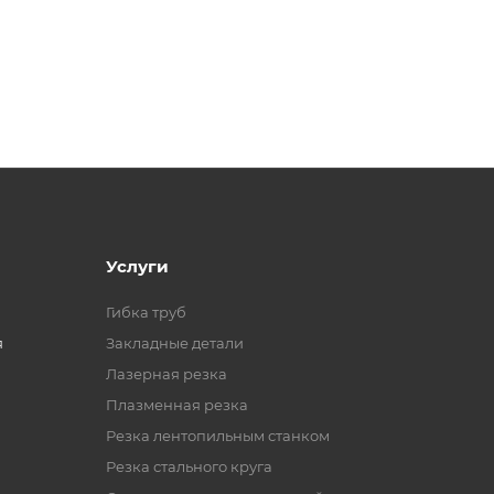
Услуги
Гибка труб
я
Закладные детали
Лазерная резка
Плазменная резка
Резка лентопильным станком
Резка стального круга