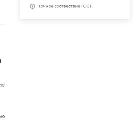
Точное соотвествие ГОСТ.
я
ую
ью