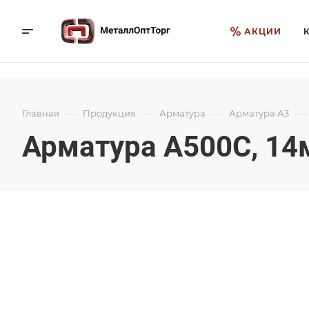
АКЦИИ
—
—
—
—
Главная
Продукция
Арматура
Арматура А3
Арматура А500С, 14