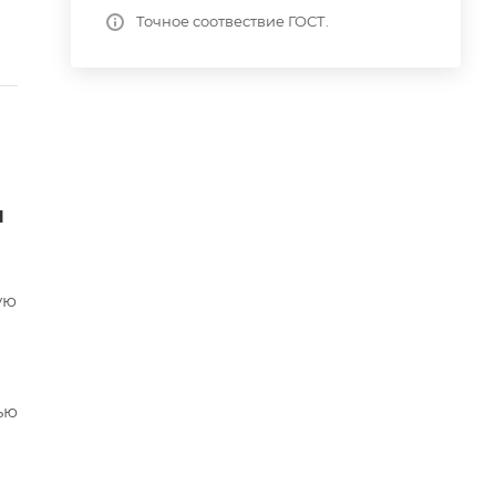
Точное соотвествие ГОСТ.
я
ую
ью