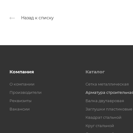
Назад к списку
Компания
Каталог
О компании
Cетка металлическая
Производители
Арматура строительна
Реквизиты
Балка двутавровая
Вакансии
Заглушки пластиковые
Квадрат стальной
Круг стальной