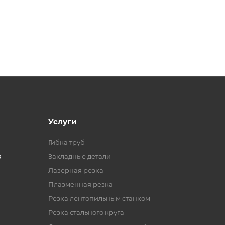
Услуги
Гибка труб
я
Закладные детали
Лазерная резка
Плазменная резка
Резка лентопильным станком
Резка стального круга