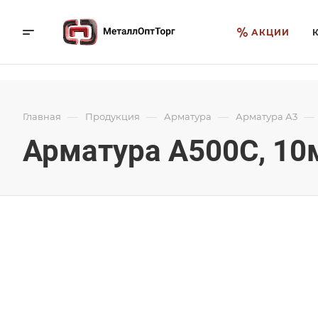
АКЦИИ
—
—
—
—
Главная
Продукция
Арматура
Арматура А3
Арматура А500С, 10м