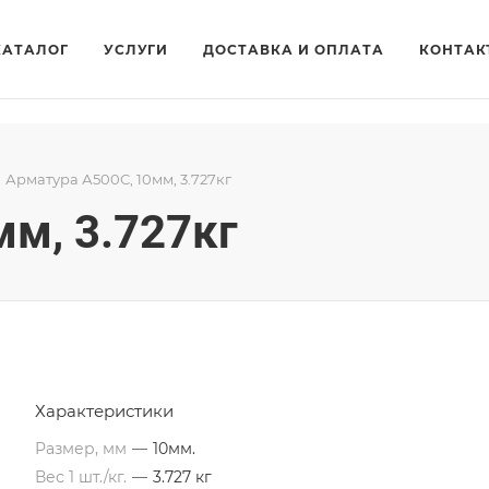
КАТАЛОГ
УСЛУГИ
ДОСТАВКА И ОПЛАТА
КОНТАК
Арматура А500С, 10мм, 3.727кг
м, 3.727кг
Характеристики
Размер, мм
—
10мм.
Вес 1 шт./кг.
—
3.727 кг