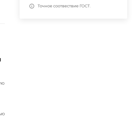
Точное соотвествие ГОСТ.
я
ую
ью