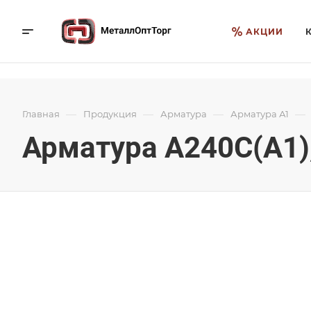
АКЦИИ
—
—
—
—
Главная
Продукция
Арматура
Арматура А1
Арматура А240С(А1),