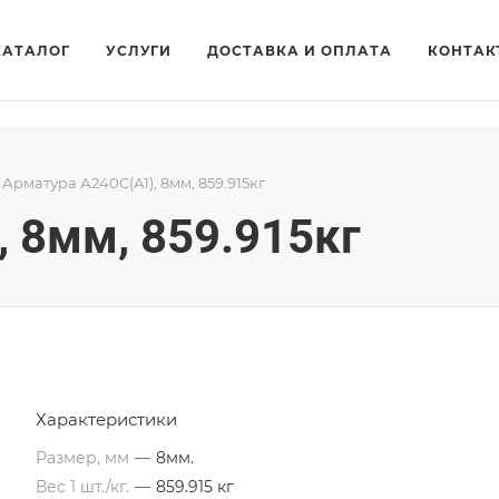
КАТАЛОГ
УСЛУГИ
ДОСТАВКА И ОПЛАТА
КОНТАК
Арматура А240С(А1), 8мм, 859.915кг
 8мм, 859.915кг
Характеристики
Размер, мм
—
8мм.
Вес 1 шт./кг.
—
859.915 кг