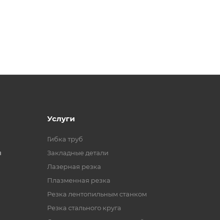
Услуги
Гибка труб
я
Закладные детали
Лазерная резка
Плазменная резка
Резка лентопильным станком
Резка стального круга