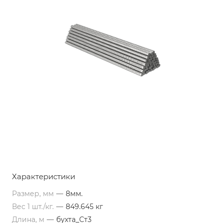
Характеристики
Размер, мм
—
8мм.
Вес 1 шт./кг.
—
849.645 кг
Длина, м
—
бухта_Ст3