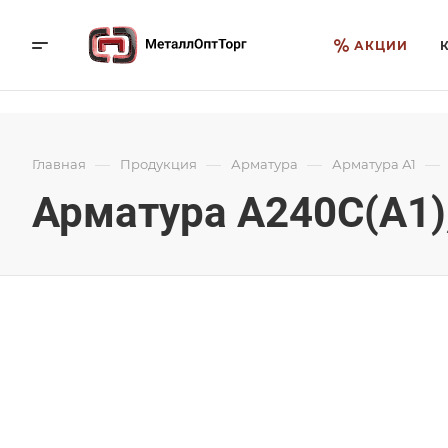
АКЦИИ
—
—
—
—
Главная
Продукция
Арматура
Арматура А1
Арматура А240С(А1),