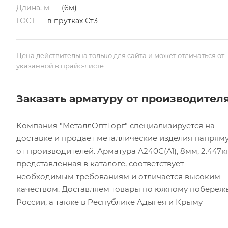
Длина, м
—
(6м)
ГОСТ
—
в прутках Ст3
Цена действительна только для сайта и может отличаться от
указанной в прайс-листе
Заказать арматуру от производител
Компания "МеталлОптТорг" специализируется на
доставке и продает металлические изделия напрям
от производителей. Арматура А240С(А1), 8мм, 2.447кг
представленная в каталоге, соответствует
необходимым требованиям и отличается высоким
качеством. Доставляем товары по южному побереж
России, а также в Республике Адыгея и Крыму