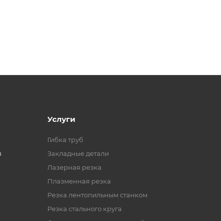
Услуги
Гибка труб
я
Закладные детали
Лазерная резка
Плазменная резка
Резка лентопильным станком
Резка стального круга