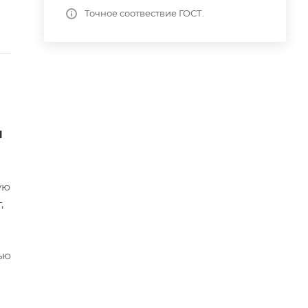
Точное соотвествие ГОСТ.
я
ую
,
ью