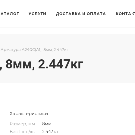
КАТАЛОГ
УСЛУГИ
ДОСТАВКА И ОПЛАТА
КОНТАК
Арматура А240С(А1), 8мм, 2.447кг
 8мм, 2.447кг
Характеристики
Размер, мм
—
8мм.
Вес 1 шт./кг.
—
2.447 кг