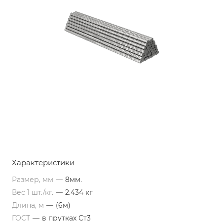
Характеристики
Размер, мм
—
8мм.
Вес 1 шт./кг.
—
2.434 кг
Длина, м
—
(6м)
ГОСТ
—
в прутках Ст3