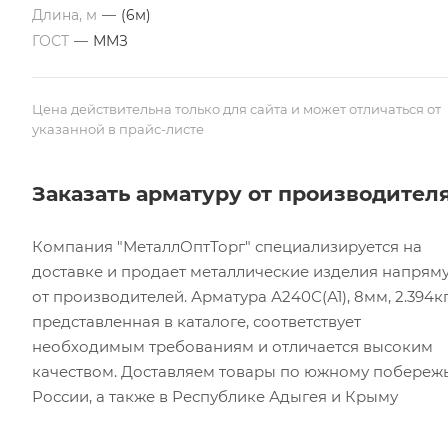
Длина, м
—
(6м)
ГОСТ
—
ММЗ
Цена действительна только для сайта и может отличаться от
указанной в прайс-листе
Заказать арматуру от производител
Компания "МеталлОптТорг" специализируется на
доставке и продает металлические изделия напрям
от производителей. Арматура А240С(А1), 8мм, 2.394кг
представленная в каталоге, соответствует
необходимым требованиям и отличается высоким
качеством. Доставляем товары по южному побереж
России, а также в Республике Адыгея и Крыму