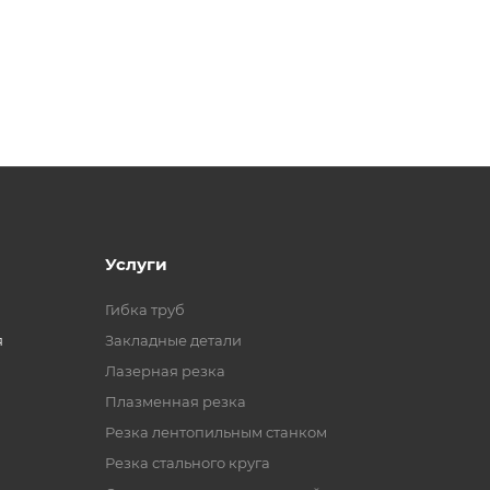
Услуги
Гибка труб
я
Закладные детали
Лазерная резка
Плазменная резка
Резка лентопильным станком
Резка стального круга