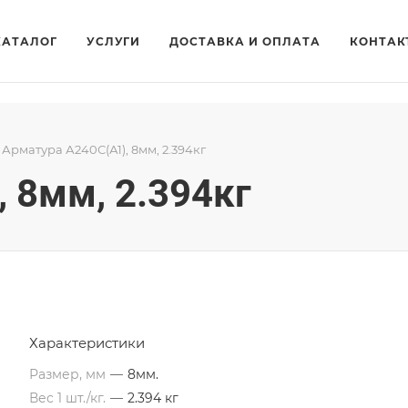
КАТАЛОГ
УСЛУГИ
ДОСТАВКА И ОПЛАТА
КОНТАК
Арматура А240С(А1), 8мм, 2.394кг
 8мм, 2.394кг
Характеристики
Размер, мм
—
8мм.
Вес 1 шт./кг.
—
2.394 кг