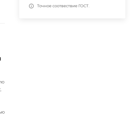
Точное соотвествие ГОСТ.
я
ую
,
ью