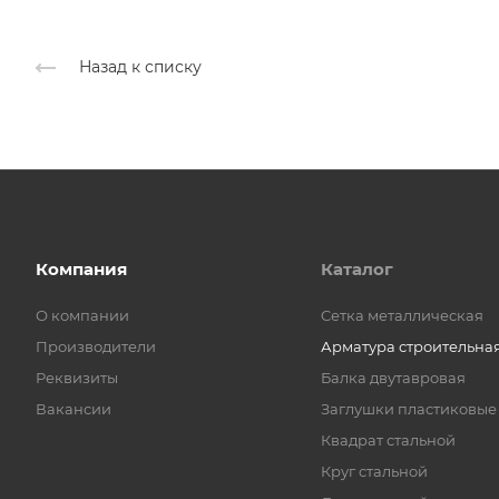
Назад к списку
Компания
Каталог
О компании
Cетка металлическая
Производители
Арматура строительна
Реквизиты
Балка двутавровая
Вакансии
Заглушки пластиковые
Квадрат стальной
Круг стальной