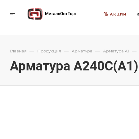
АКЦИИ
—
—
—
—
Главная
Продукция
Арматура
Арматура А1
Арматура А240С(А1),